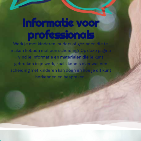
Informatie voor
professionals
Werk je met kinderen, ouders of gezinnen die te
maken hebben met een scheiding? Op deze pagina
vind je informatie en materialen die je kunt
gebruiken in je werk, zoals kennis over wat een
scheiding met kinderen kan doen en hoe je dit kunt
herkennen en bespreken.