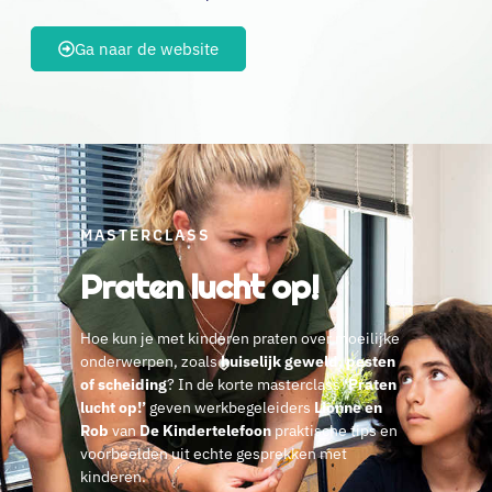
Ga naar de website
MASTERCLASS
Praten lucht op!
Hoe kun je met kinderen praten over moeilijke
onderwerpen, zoals
huiselijk geweld, pesten
of scheiding
? In de korte masterclass
‘Praten
lucht op!’
geven werkbegeleiders
Lionne en
Rob
van
De Kindertelefoon
praktische tips en
voorbeelden uit echte gesprekken met
kinderen.