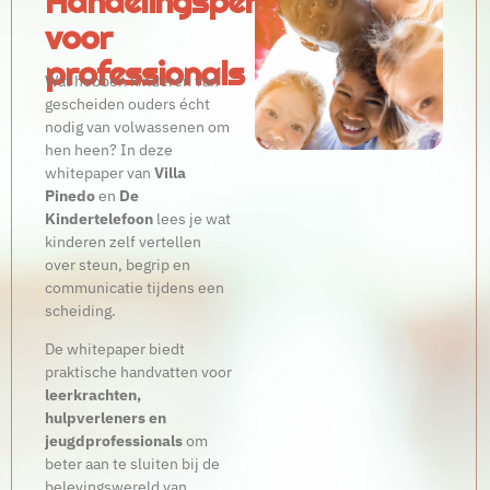
Handelingsperspectief
voor
professionals
Wat hebben kinderen van
gescheiden ouders écht
nodig van volwassenen om
hen heen? In deze
whitepaper van
Villa
Pinedo
en
De
Kindertelefoon
lees je wat
kinderen zelf vertellen
over steun, begrip en
communicatie tijdens een
scheiding.
De whitepaper biedt
praktische handvatten voor
leerkrachten,
hulpverleners en
jeugdprofessionals
om
beter aan te sluiten bij de
belevingswereld van