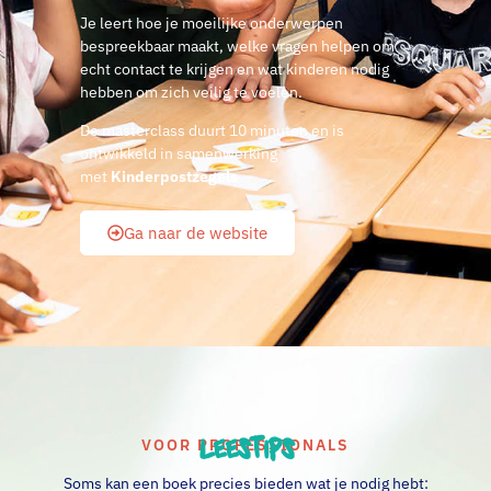
Je leert hoe je moeilijke onderwerpen
bespreekbaar maakt, welke vragen helpen om
echt contact te krijgen en wat kinderen nodig
hebben om zich veilig te voelen.
De masterclass duurt 10 minuten en is
ontwikkeld in samenwerking
met
Kinderpostzegels
Ga naar de website
Leestips
VOOR PROFESSIONALS
Soms kan een boek precies bieden wat je nodig hebt: