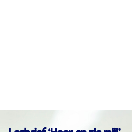
kinderen
Kinderen laten niet altijd met woorden zien dat
ze het moeilijk hebben, vaak wel met gedrag.
Teruggetrokken of juist druk gedrag
Concentratieproblemen of dalende
schoolprestaties
Somberheid, boosheid of schuldgevoel
Lichamelijke klachten zonder
medische oorzaak
Piekeren of “zorgen maken over papa
of mama”
Lesbrief ‘Hoor en zie mij!’