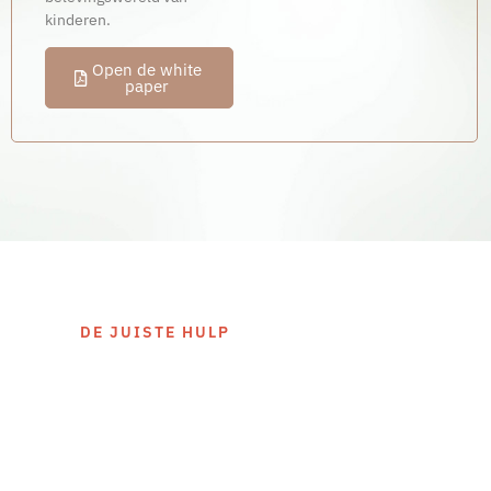
kinderen.
Open de white
paper
DE JUISTE HULP
Signalen die kunnen
wijzen op
overbelasting bij